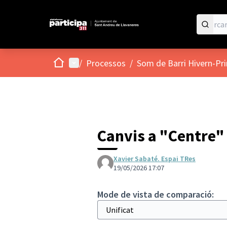
Inici
Menú principal
/
Processos
/
Som de Barri Hivern-Pr
Canvis a "Centre"
Xavier Sabaté. Espai TRes
19/05/2026 17:07
Mode de vista de comparació: