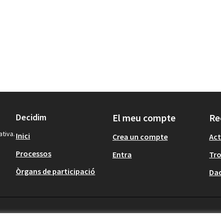
Decidim
El meu compte
Re
ativa.
Inici
Crea un compte
Act
Processos
Entra
Tr
Òrgans de participació
Dad