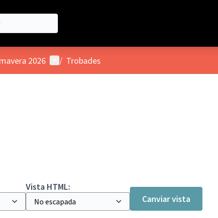
Menú d'usuari
imavera 2026
/
Trobades
Vista HTML:
Canviar vista