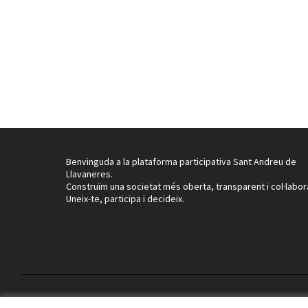
Benvinguda a la plataforma participativa Sant Andreu de
Llavaneres.
Construïm una societat més oberta, transparent i col·labor
Uneix-te, participa i decideix.
Termes i condicions d'ús
Configuració de les galetes