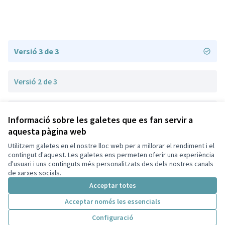
Versió 3 de 3
Versió 2 de 3
Versió 1 de 3
Informació sobre les galetes que es fan servir a
aquesta pàgina web
Utilitzem galetes en el nostre lloc web per a millorar el rendiment i el
Termes i condicions d'ús
contingut d'aquest. Les galetes ens permeten oferir una experiència
Configuració de les galetes
d'usuari i uns continguts més personalitzats des dels nostres canals
Sant Andreu de Llavaneres a X
Sant Andreu de Llavaneres a Facebook
Sant Andreu de Llavaneres a YouTube
de xarxes socials.
(Enllaç extern)
(Enllaç extern)
(Enllaç extern)
Acceptar totes
Acceptar només les essencials
Amb llicènc
(Enllaç exte
Configuració
(Enllaç extern)
Web creada amb
programari lliure
.