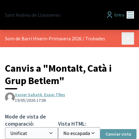
Menú
Sant Andreu de Llavaneres
Entra
Menú p
Som de Barri Hivern-Primavera 2026
/
Trobades
Canvis a "Montalt, Catà i
Grup Betlem"
Xavier Sabaté. Espai TRes
19/05/2026 17:06
Mode de vista de
comparació:
Vista HTML:
Canviar vista