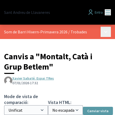
Menú
Sant Andreu de Llavaneres
Entra
Menú p
Som de Barri Hivern-Primavera 2026
/
Trobades
Canvis a "Montalt, Catà i
Grup Betlem"
Xavier Sabaté. Espai TRes
07/01/2026 17:32
Mode de vista de
comparació:
Vista HTML:
Canviar vista