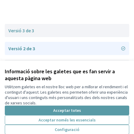
Versió 3 de 3
Versió 2 de 3
Versió 1 de 3
Informació sobre les galetes que es fan servir a
aquesta pàgina web
Utilitzem galetes en el nostre lloc web per a millorar el rendiment i el
Termes i condicions d'ús
contingut d'aquest. Les galetes ens permeten oferir una experiència
Configuració de les galetes
d'usuari i uns continguts més personalitzats des dels nostres canals
Sant Andreu de Llavaneres a X
Sant Andreu de Llavaneres a Facebook
Sant Andreu de Llavaneres a YouTube
de xarxes socials.
(Enllaç extern)
(Enllaç extern)
(Enllaç extern)
Acceptar totes
Acceptar només les essencials
Amb llicènc
(Enllaç exte
Configuració
(Enllaç extern)
Web creada amb
programari lliure
.