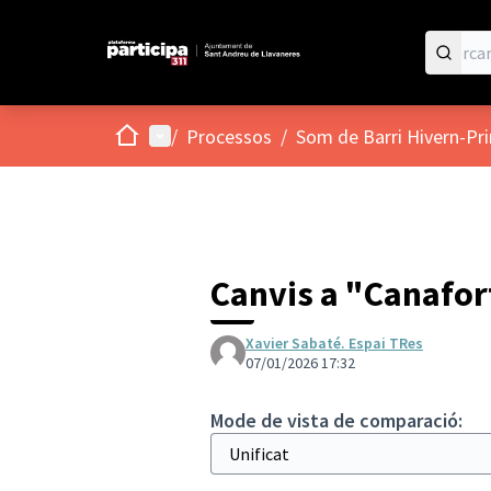
Inici
Menú principal
/
Processos
/
Som de Barri Hivern-Pr
Canvis a "Canafor
Xavier Sabaté. Espai TRes
07/01/2026 17:32
Mode de vista de comparació: