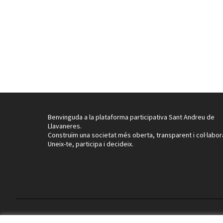
Benvinguda a la plataforma participativa Sant Andreu de
Llavaneres.
Construïm una societat més oberta, transparent i col·labor
Uneix-te, participa i decideix.
Termes i condicions d'ús
Configuració de les galetes