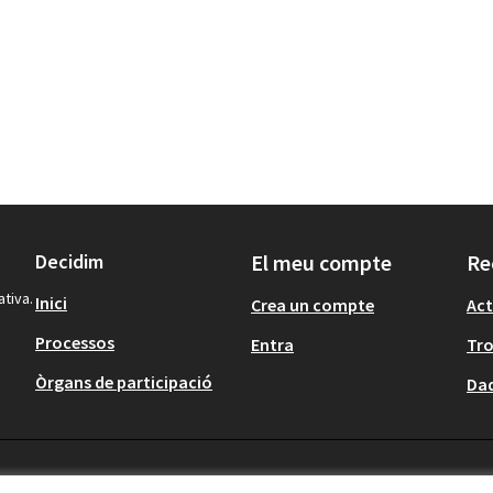
Decidim
El meu compte
Re
ativa.
Inici
Crea un compte
Act
Processos
Entra
Tr
Òrgans de participació
Dad