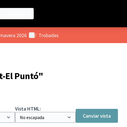
Menú d'usuari
imavera 2026
/
Trobades
t-El Puntó"
Vista HTML:
Canviar vista