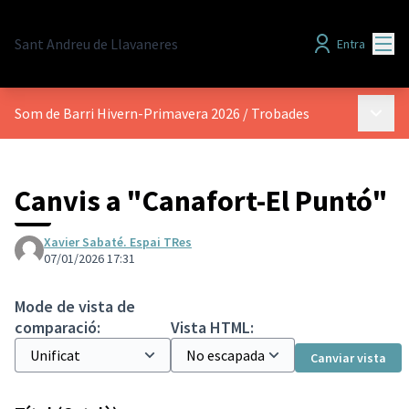
Menú
Sant Andreu de Llavaneres
Entra
Menú p
Som de Barri Hivern-Primavera 2026
/
Trobades
Canvis a "Canafort-El Puntó"
Xavier Sabaté. Espai TRes
07/01/2026 17:31
Mode de vista de
comparació:
Vista HTML:
Canviar vista