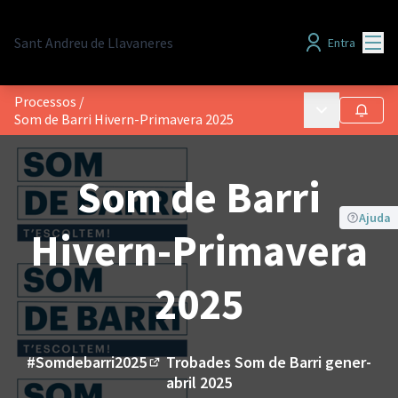
Menú
Sant Andreu de Llavaneres
Entra
Processos
/
Menú principa
Seguir
Som de Barri Hivern-Primavera 2025
Som de Barri
Ajuda
Hivern-Primavera
2025
#Somdebarri2025
Trobades Som de Barri gener-
(Enllaç extern)
abril 2025