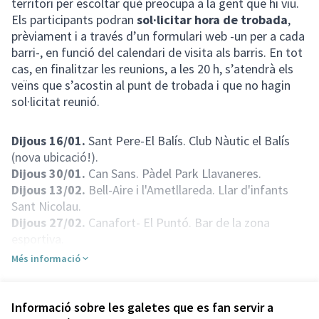
territori per escoltar què preocupa a la gent que hi viu.
Els participants podran
sol·licitar hora de trobada
,
prèviament i a través d’un formulari web -un per a cada
barri-, en funció del calendari de visita als barris. En tot
cas, en finalitzar les reunions, a les 20 h, s’atendrà els
veïns que s’acostin al punt de trobada i que no hagin
sol·licitat reunió.
Dijous 16/01.
Sant Pere-El Balís. Club Nàutic el Balís
(nova ubicació!).
Dijous 30/01.
Can Sans. Pàdel Park Llavaneres.
Dijous 13/02.
Bell-Aire i l'Ametllareda. Llar d'infants
Sant Nicolau.
Dijous 27/02.
Canafort- El Puntó. Bar de la zona
esportiva.
Dijous 13/03.
Avall, Matas i Ca n'Amat. Sala de lectura
Més informació
d'El Casal de Llavaneres.
Dijous 27/03.
Montalt, Catà i Grup Betlem. Sala d'actes
de Ca l'Alfaro.
Informació sobre les galetes que es fan servir a
Referència: llavaneres-PART-2025-01-1675