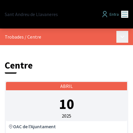
Menú
Sant Andreu de Llavaneres
Entra
Menú p
Trobades
/
Centre
Centre
ABRIL
10
2025
OAC de l'Ajuntament