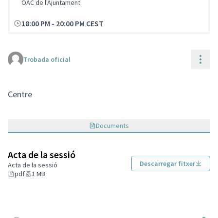
OAC de l'Ajuntament
18:00 PM
-
20:00 PM CEST
Cont
Trobada oficial
Centre
Documents
Acta de la sessió
Descarregar fitxer
Acta de la sessió
pdf
1 MB